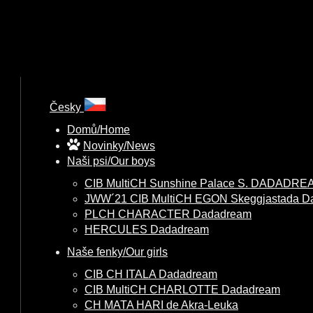
Česky
Domů/Home
Novinky/News
Naši psi/Our boys
CIB MultiCH Sunshine Palace S. DADADRE
JWW´21 CIB MultiCH EGON Skeggjastada D
PLCH CHARACTER Dadadream
HERCULES Dadadream
Naše fenky/Our girls
CIB CH ITALA Dadadream
CIB MultiCH CHARLOTTE Dadadream
CH MATA HARI de Akra-Leuka