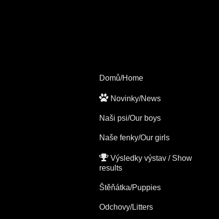
Domů/Home
Novinky/News
Naši psi/Our boys
Naše fenky/Our girls
Výsledky výstav / Show
results
Štěňátka/Puppies
Odchovy/Litters