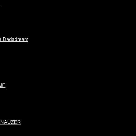
E
a Dadadream
AME
CHNAUZER