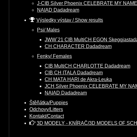
J-CIB Silver Phoenix CELEBRATE MY NAM
NAIAD Dadadream
Výsledky výstav / Show results
Psi/ Males
JWW´21 CIB MultiCH EGON Skeggjastad
CH CHARACTER Dadadream
Fenky/ Females
CIB MultiCH CHARLOTTE Dadadream
CIB CH ITALA Dadadream
CH MATA HARI de Akra-Leuka
JCH Silver Phoenix CELEBRATE MY N
NAIAD Dadadream
Štěňátka/Puppies
Odchovy/Litters
Kontakt/Contact
3D MODELY - KNÍRAČ/3D MODELS OF S